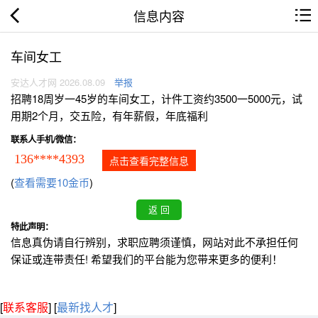
信息内容
车间女工
安达人才网 2026.08.09
举报
招聘18周岁一45岁的车间女工，计件工资约3500一5000元，试
用期2个月，交五险，有年薪假，年底福利
联系人手机/微信：
136****4393
点击查看完整信息
(
查看需要10金币
)
特此声明：
信息真伪请自行辨别，求职应聘须谨慎，网站对此不承担任何
保证或连带责任! 希望我们的平台能为您带来更多的便利！
[
联系客服
]
[
最新找人才
]