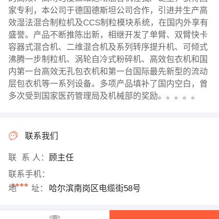
家专利，本公司于德国德斯坦公司合作，引进并生产高
效湿法混合制粒机及CCS制粒模块系统，在国内外享有
盛誉。产品不断推陈出新，相继开发了单臂、双臂快卡
容器式混合机、二维混合机及系列转序提升机、可倾式
沸腾一步制粒机、涡轮自冷式粉碎机、高效包衣机和国
内第一台高效无孔包衣机和第一台国际最先新型的流动
层包衣机等一系列设备。多项产品填补了国内空白，曾
多次受到国家医药管理局及机械部的奖励。。。。。
联系我们
联 系 人：
顾主任
联系手机：
****
地 址：
哈尔滨南岗区电缆街58号